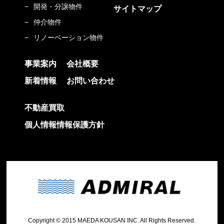
業員採用活動を行う業務のため
開発・分譲物件
サイトマップ
その他、弊社の業務に付随する業務のため
仲介物件
個人情報の第三者提供
リノーベーション物件
お客様の個人情報は、法令等の規定により例外的に認められる場合のほ
事業案内
会社概要
か、上記利用目的の達成に必要な範囲で、書面・郵便物・電 話・インタ
ーネット・電子メール・広告媒体等で第三者に提供されることがありま
新着情報
お問い合わせ
す。なお、ご客様からのお申し出により相手先への提供は停止いたしま
すので、末尾記載の「お客様相談窓口」までご連絡をお願い致します。
不動産買取
個人情報を提供する相手先
個人情報情報保護方針
新規物件の販売における事業主・販売代理会社・媒介会社。
不動産売買・賃貸の仲介における契約相手方となる者、その見込者、他
の宅地建物取引業者、 インターネット広告掲載業者・不動産事業者団
体、および指定流通機構 （物件登録、成約通知および同機構のデータを
利用しての営業、価格査定等の実施）。
不動産取引の付帯業務における金融機関、司法書士、土地家屋調査士、
不動産管理業者。
月極駐車場の契約相手方となる者、その見込者、他の宅地建物取引業
Copyright © 2015 MAEDA KOUSAN INC. All Rights Reserved.