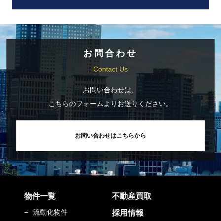
シーポリシー」を定めました。
個人情報の取得、利用、提供
お客様の個人情報の取得は、適正な手段によって行うとともに、ご本人
お問合わせ
の同意なく、利用目的の範囲を超えた個人情報のお取扱いはいたしませ
ん。また、個人情報を第三者に提供・開示等する場合は、法令の定める
Contact Us
手続きに則って行います。
お問い合わせは、
個人情報を利用する目的
こちらのフォームよりお送りください。
お客様の個人情報は、以下の目的に利用いたします。
お問い合わせはこちらから
不動産の売買・賃貸、それらの代理・仲介、管理その他付帯する事業の
ため
保険媒介代理事業のため
弊社の商品およびサービスの資料・カタログ等発送のため
弊社の事業に関して広報活動、イベント、セミナー、キャンペーン等の
物件一覧
不動産買取
ご案内のため
流動化物件
採用情報
弊社、商品およびサービス向上のための統計データ収集のため 弊社の従