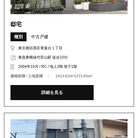
邸宅
種別
中古戸建
東京都目黒区青葉台１丁目
東急東横線代官山駅 徒歩10分
2004年10月 / RC / 地上2階 地下1階
建物面積 / 土地面積 ：
1413.61m²1233.65m²
詳細を見る