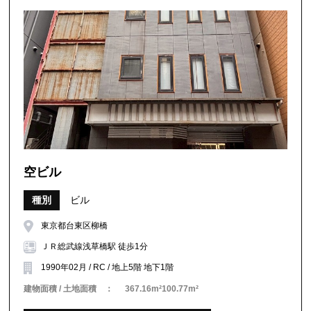
空ビル
種別
ビル
東京都台東区柳橋
ＪＲ総武線浅草橋駅 徒歩1分
1990年02月 / RC / 地上5階 地下1階
建物面積 / 土地面積 ：
367.16m²100.77m²