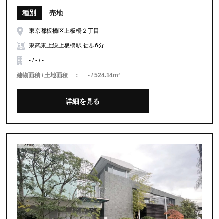
種別
売地
東京都板橋区上板橋２丁目
東武東上線上板橋駅 徒歩6分
- / - / -
建物面積 / 土地面積 ：
- / 524.14m²
詳細を見る