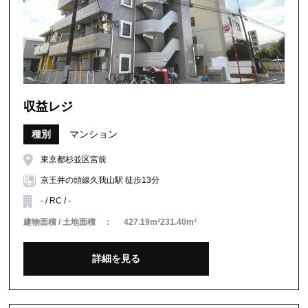
収益レジ
種別
マンション
東京都杉並区宮前
京王井の頭線久我山駅 徒歩13分
- / RC / -
建物面積 / 土地面積 ：
427.19m²231.40m²
詳細を見る