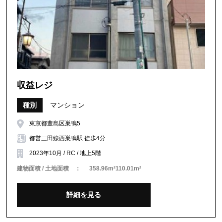
収益レジ
種別
マンション
東京都豊島区巣鴨5
都営三田線西巣鴨駅 徒歩4分
2023年10月 / RC / 地上5階
建物面積 / 土地面積 ：
358.96m²110.01m²
詳細を見る