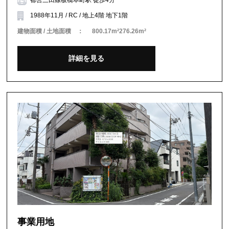
都営三田線板橋本町駅 徒歩4分
1988年11月 / RC / 地上4階 地下1階
建物面積 / 土地面積 ：
800.17m²276.26m²
詳細を見る
事業用地