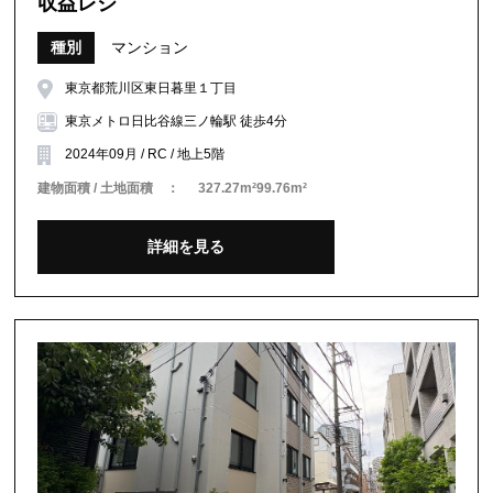
収益レジ
種別
マンション
東京都荒川区東日暮里１丁目
東京メトロ日比谷線三ノ輪駅 徒歩4分
2024年09月 / RC / 地上5階
建物面積 / 土地面積 ：
327.27m²99.76m²
詳細を見る