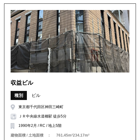
収益ビル
種別
ビル
東京都千代田区神田三崎町
ＪＲ中央線水道橋駅 徒歩5分
1990年2月 / RC / 地上5階
建物面積 / 土地面積 ：
761.45m²234.17m²