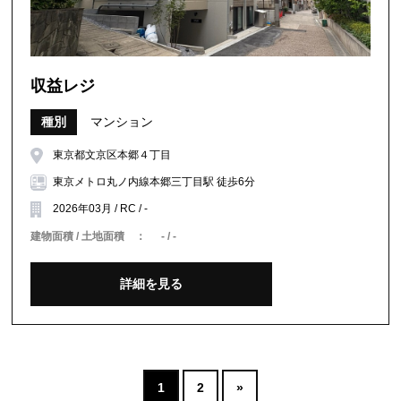
収益レジ
種別
マンション
東京都文京区本郷４丁目
東京メトロ丸ノ内線本郷三丁目駅 徒歩6分
2026年03月 / RC / -
建物面積 / 土地面積 ：
- / -
詳細を見る
1
2
»