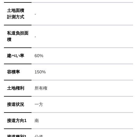
土地面積
-
計測方式
私道負担面
-
積
建ぺい率
60%
容積率
150%
土地権利
所有権
接道状況
一方
接道方向1
南
接道種別1
公道