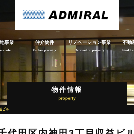
地事業
仲介物件
リノベーション事業
不動
ce site
Broker property
Renovation property
Real Es
物件情報
property
益ビル
千代田区内神田3丁目収益ビ