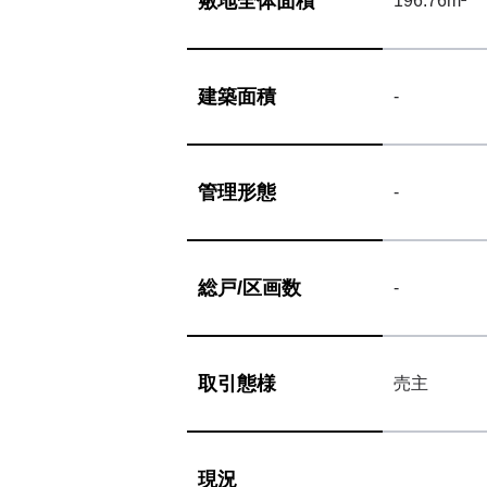
敷地
全体面積
196.76m²
建築面積
-
管理形態
-
総戸/
区画数
-
取引態様
売主
現況