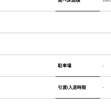
延べ床面積
1085
駐車場
-
引渡/
入居時期
-