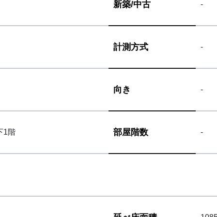
新築/
中古
-
計測方式
-
向き
-
部屋階数
下1階
-