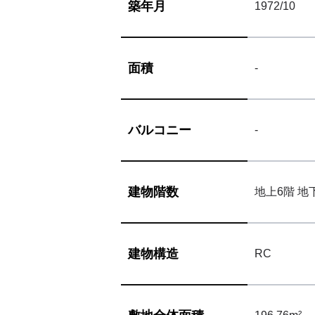
築年月
1972/10
面積
-
バルコニー
-
建物階数
地上6階 地
建物構造
RC