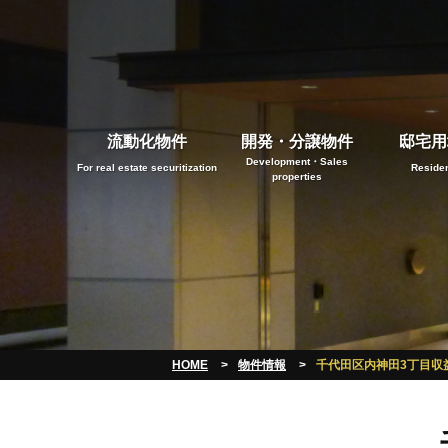
流動化物件
開発・分譲物件
邸宅用
Development・Sales
For real estate securitization
Residen
properties
HOME
物件情報
千代田区内神田3丁目収