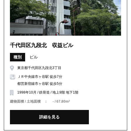
千代田区九段北 収益ビル
種別
ビル
東京都千代田区九段北3丁目
ＪＲ中央線市ヶ谷駅 徒歩7分
都営新宿線市ヶ谷駅 徒歩5分
1998年10月 / 鉄骨造 / 地上9階 地下1階
建物面積 / 土地面積 ：
- / 67.80m²
詳細を見る