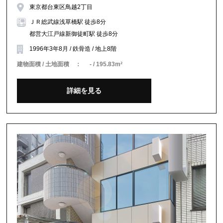
東京都台東区鳥越2丁目
ＪＲ総武線浅草橋駅 徒歩8分
都営大江戸線新御徒町駅 徒歩8分
1996年3年8月 / 鉄骨造 / 地上8階
建物面積 / 土地面積 ：
- / 195.83m²
詳細を見る