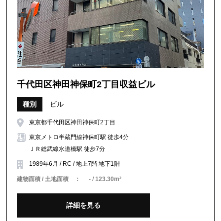
千代田区神田神保町2丁目収益ビル
種別
ビル
東京都千代田区神田神保町2丁目
東京メトロ半蔵門線神保町駅 徒歩4分
ＪＲ総武線水道橋駅 徒歩7分
1989年6月 / RC / 地上7階 地下1階
建物面積 / 土地面積 ：
- / 123.30m²
詳細を見る