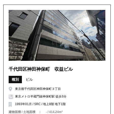
千代田区神田神保町 収益ビル
種別
ビル
東京都千代田区神田神保町３丁目
東京メトロ半蔵門線神保町駅 徒歩3分
1993年01月 / SRC / 地上8階 地下1階
建物面積 / 土地面積 ：
- / 414.24m²