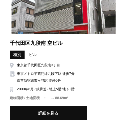
千代田区九段南 空ビル
種別
ビル
東京都千代田区九段南3丁目
東京メトロ半蔵門線九段下駅 徒歩7分
都営新宿線市ヶ谷駅 徒歩6分
2000年8月 / 鉄骨造 / 地上5階 地下1階
建物面積 / 土地面積 ：
- / 88.69m²
詳細を見る