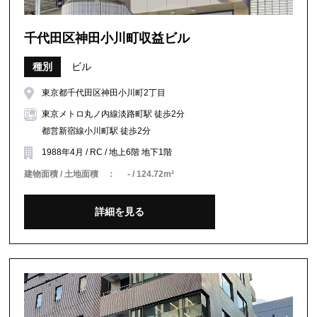
千代田区神田小川町収益ビル
種別
ビル
東京都千代田区神田小川町2丁目
東京メトロ丸ノ内線淡路町駅 徒歩2分
都営新宿線小川町駅 徒歩2分
1988年4月 / RC / 地上6階 地下1階
建物面積 / 土地面積 ：
- / 124.72m²
詳細を見る