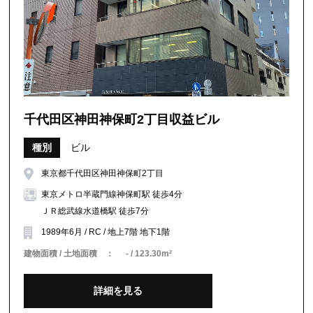
千代田区神田神保町2丁目収益ビル
種別
ビル
東京都千代田区神田神保町2丁目
東京メトロ半蔵門線神保町駅 徒歩4分
ＪＲ総武線水道橋駅 徒歩7分
1989年6月 / RC / 地上7階 地下1階
建物面積 / 土地面積 ：
- / 123.30m²
詳細を見る