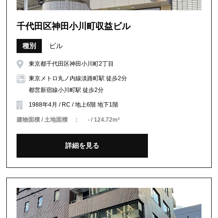
千代田区神田小川町収益ビル
種別
ビル
東京都千代田区神田小川町2丁目
東京メトロ丸ノ内線淡路町駅 徒歩2分
都営新宿線小川町駅 徒歩2分
1988年4月 / RC / 地上6階 地下1階
建物面積 / 土地面積 ：
- / 124.72m²
詳細を見る