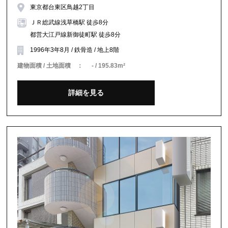
東京都台東区鳥越2丁目
ＪＲ総武線浅草橋駅 徒歩8分
都営大江戸線新御徒町駅 徒歩8分
1996年3年8月 / 鉄骨造 / 地上8階
建物面積 / 土地面積 ：
- / 195.83m²
詳細を見る