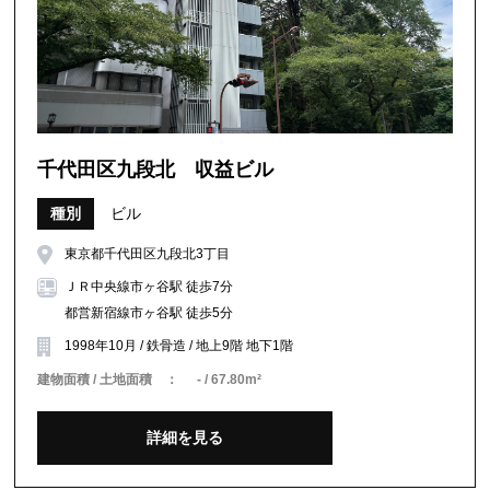
千代田区九段北 収益ビル
種別
ビル
東京都千代田区九段北3丁目
ＪＲ中央線市ヶ谷駅 徒歩7分
都営新宿線市ヶ谷駅 徒歩5分
1998年10月 / 鉄骨造 / 地上9階 地下1階
建物面積 / 土地面積 ：
- / 67.80m²
詳細を見る