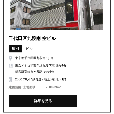
千代田区九段南 空ビル
種別
ビル
東京都千代田区九段南3丁目
東京メトロ半蔵門線九段下駅 徒歩7分
都営新宿線市ヶ谷駅 徒歩6分
2000年8月 / 鉄骨造 / 地上5階 地下1階
建物面積 / 土地面積 ：
- / 88.69m²
詳細を見る