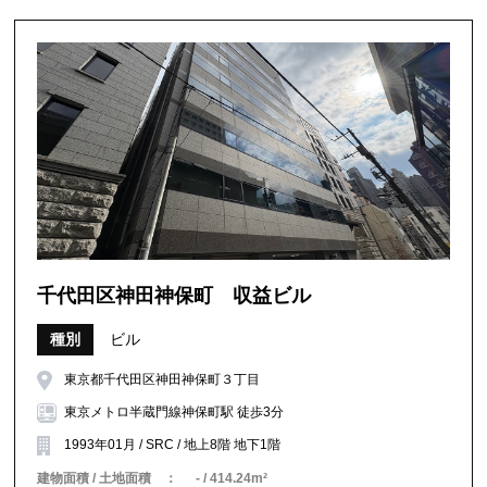
千代田区神田神保町 収益ビル
種別
ビル
東京都千代田区神田神保町３丁目
東京メトロ半蔵門線神保町駅 徒歩3分
1993年01月 / SRC / 地上8階 地下1階
建物面積 / 土地面積 ：
- / 414.24m²