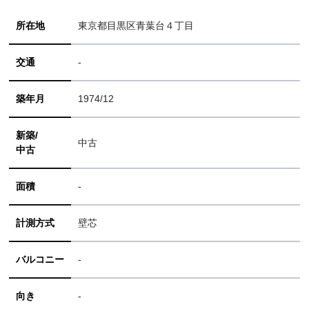
所在地
東京都目黒区青葉台４丁目
交通
-
築年月
1974/12
新築/
中古
中古
面積
-
計測方式
壁芯
バルコニー
-
向き
-