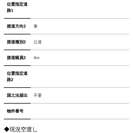
位置指定道
路1
接道方向2
東
接道種別2
公道
接道幅員2
4m
位置指定道
路2
国土法届出
不要
物件番号
◆現況空渡し