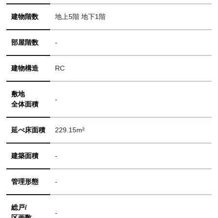
建物階数
地上5階 地下1階
部屋階数
-
建物構造
RC
敷地
-
全体面積
延べ床面積
229.15m²
建築面積
-
管理形態
-
総戸/
-
区画数