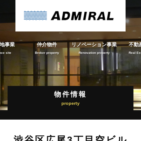
地事業
仲介物件
リノベーション事業
不動
ce site
Broker property
Renovation property
Real Es
物件情報
property
渋谷区広尾3丁目空ビル