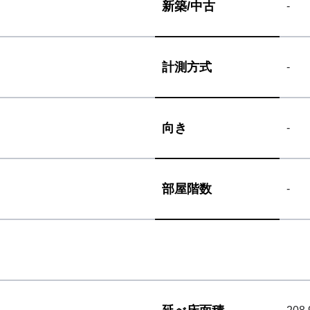
新築/
中古
-
計測方式
-
向き
-
部屋階数
-