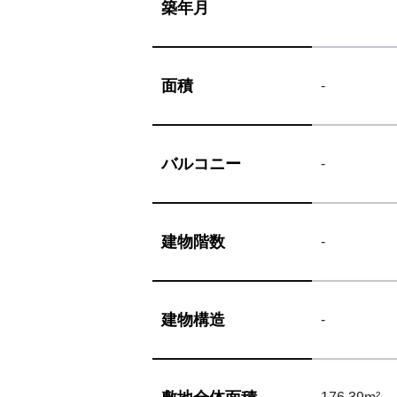
築年月
面積
-
バルコニー
-
建物階数
-
建物構造
-