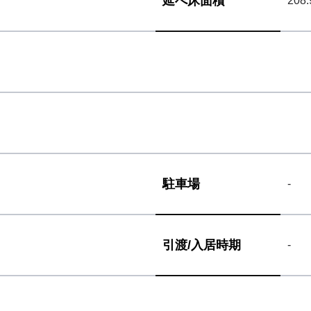
延べ床面積
208.
駐車場
-
引渡/
入居時期
-