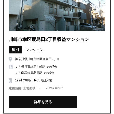
川崎市幸区鹿島田2丁目収益マンション
種別
マンション
神奈川県川崎市幸区鹿島田2丁目
ＪＲ横須賀線新川崎駅 徒歩7分
ＪＲ南武線鹿島田駅 徒歩9分
1994年08月 / RC / 地上4階
建物面積 / 土地面積 ：
- / 267.67m²
詳細を見る