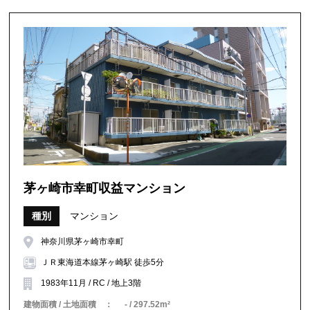
茅ヶ崎市幸町収益マンション
種別
マンション
神奈川県茅ヶ崎市幸町
ＪＲ東海道本線茅ヶ崎駅 徒歩5分
1983年11月 / RC / 地上3階
建物面積 / 土地面積 ：
- / 297.52m²