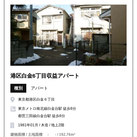
港区白金6丁目収益アパート
種別
アパート
東京都港区白金６丁目
東京メトロ南北線白金台駅 徒歩8分
都営三田線白金台駅 徒歩8分
1981年01月 / 木造 / 地上2階
建物面積 / 土地面積 ：
- / 192.76m²