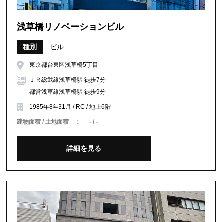
浅草橋リノベーションビル
種別
ビル
東京都台東区浅草橋5丁目
ＪＲ総武線浅草橋駅 徒歩7分
都営浅草線浅草橋駅 徒歩9分
1985年8年31月 / RC / 地上6階
建物面積 / 土地面積 ：
- / -
詳細を見る