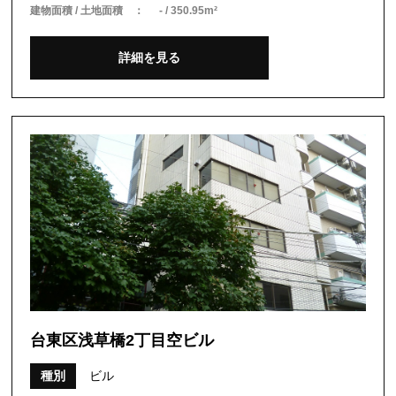
建物面積 / 土地面積 ：
- / 350.95m²
詳細を見る
台東区浅草橋2丁目空ビル
種別
ビル