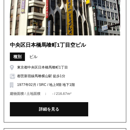
中央区日本橋馬喰町1丁目空ビル
種別
ビル
東京都中央区日本橋馬喰町1丁目
都営新宿線馬喰横山駅 徒歩1分
1977年02月 / SRC / 地上9階 地下1階
建物面積 / 土地面積 ：
- / 216.67m²
詳細を見る