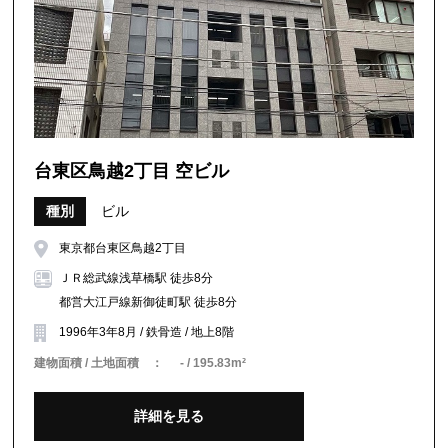
台東区鳥越2丁目 空ビル
種別
ビル
東京都台東区鳥越2丁目
ＪＲ総武線浅草橋駅 徒歩8分
都営大江戸線新御徒町駅 徒歩8分
1996年3年8月 / 鉄骨造 / 地上8階
建物面積 / 土地面積 ：
- / 195.83m²
詳細を見る