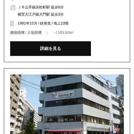
ＪＲ山手線浜松町駅 徒歩8分
都営大江戸線大門駅 徒歩3分
1991年10月 / 鉄骨造 / 地上10階
建物面積 / 土地面積 ：
- / 105.52m²
詳細を見る