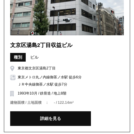
文京区湯島2丁目収益ビル
種別
ビル
東京都文京区湯島2丁目
東京メトロ丸ノ内線御茶ノ水駅 徒歩6分
ＪＲ中央線御茶ノ水駅 徒歩7分
1993年10月 / 鉄骨造 / 地上8階
建物面積 / 土地面積 ：
- / 122.14m²
詳細を見る