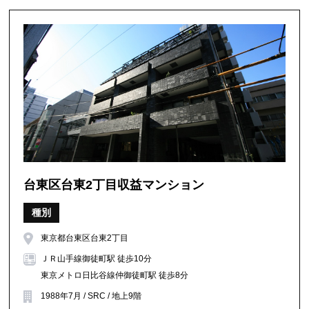
台東区台東2丁目収益マンション
種別
東京都台東区台東2丁目
ＪＲ山手線御徒町駅 徒歩10分
東京メトロ日比谷線仲御徒町駅 徒歩8分
1988年7月 / SRC / 地上9階