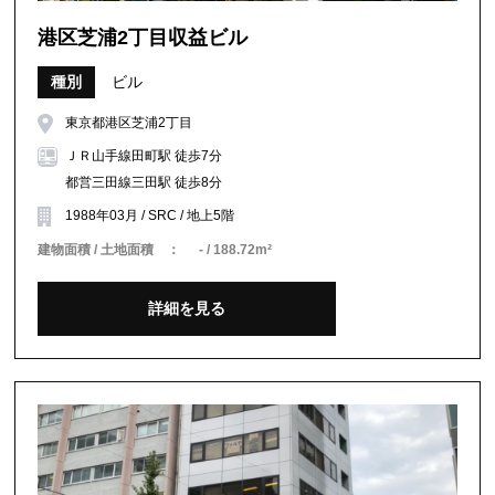
港区芝浦2丁目収益ビル
種別
ビル
東京都港区芝浦2丁目
ＪＲ山手線田町駅 徒歩7分
都営三田線三田駅 徒歩8分
1988年03月 / SRC / 地上5階
建物面積 / 土地面積 ：
- / 188.72m²
詳細を見る